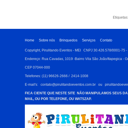
Etiquetas
Home
Sobre nós
Brinquedos
Serviços
Contato
Copyright, Pirulitando Eventos - MEI CNPJ 30.426.578/0001-75 -
Endereço: Rua Cavadas, 1019 -Bairro Vila São João/Itapegica - G
CEP 07044-000
Telefones: (11) 96626-2666 / 2414-1008
E-mail's: contato@pirulitandoeventos.com.br ou pirulitandoev
FICA CIENTE QUE NESTE SITE NÃO MANIPULAMOS SEUS DA
MAIL, OU POR TELEFONE, OU WATSZAP.