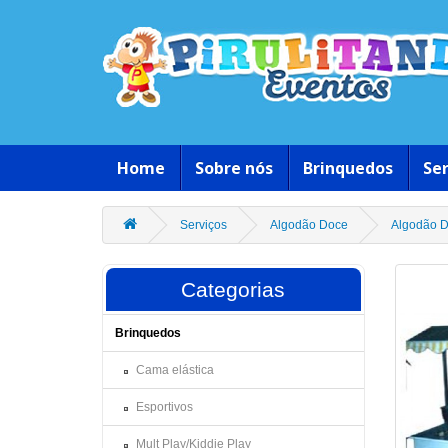
Home
Sobre nós
Brinquedos
Ser
Serviços
Algodão Doce
Algodão 
Categorias
Brinquedos
Cama elástica
Esportivos
Mult Play/Kiddie Play