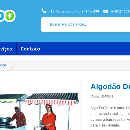
(11) 96626-2666 ou 2414-1008
pirulitando
viços
Contato
Doce
Algodão D
Código: BA0001
Algodão Doce é uma delí
uma fantasia real e gosto
ou sem a barraquinha, v
para o seu evento.