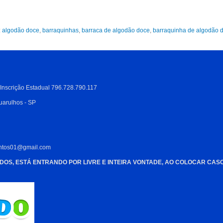
:
algodão doce
,
barraquinhas
,
barraca de algodão doce
,
barraquinha de algodão 
 Inscrição Estadual 796.728.790.117
uarulhos - SP
entos01@gmail.com
DOS, ESTÁ ENTRANDO POR LIVRE E INTEIRA VONTADE, AO COLOCAR CAS