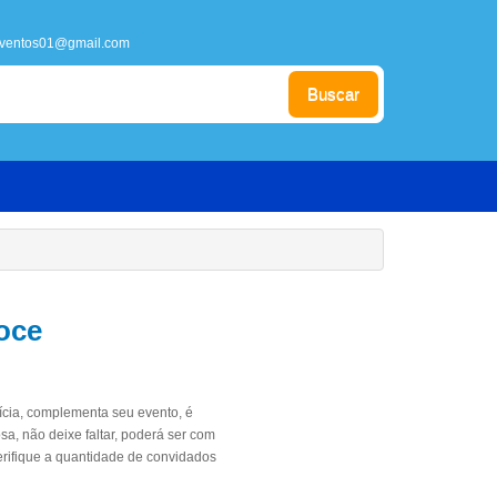
eventos01@gmail.com
Buscar
oce
cia, complementa seu evento, é
sa, não deixe faltar, poderá ser com
erifique a quantidade de convidados